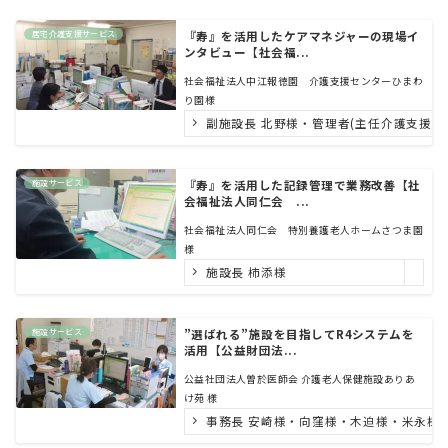
居宅介護支援サービス
『寿』を活用したケアマネジャーの現場イ
ンタビュー【社会福...
社会福祉法人中江報徳園 介護支援センターひまわ
り園様
副施設長 北野様・管理者(主任介護支援専
施設サービス
『寿』を活用した記録管理で業務改善【社
会福祉法人同仁会 ...
社会福祉法人同仁会 特別養護老人ホームさつま園
様
施設長 柿添様
施設サービス
”選ばれる”施設を目指してR4システムを
活用【公益財団法...
公益社団法人曽於医師会 介護老人保健施設ありあ
け苑 様
事務長 安崎様・向窪様・木迫様・米永様