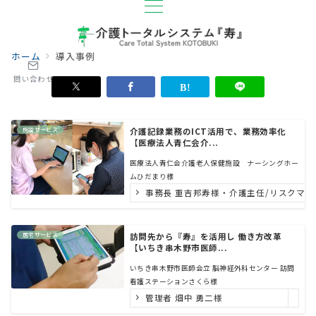
ホーム
導入事例
問い合わせ
施設サービス
介護記録業務のICT活用で、業務効率化
【医療法人青仁会介...
医療法人青仁会介護老人保健施設 ナーシングホー
ムひだまり様
事務長 重吉邦寿様・介護主任/リスクマネ
居宅サービス
訪問先から『寿』を活用し 働き方改革
【いちき串木野市医師...
いちき串木野市医師会立 脳神経外科センター 訪問
看護ステーションさくら様
管理者 畑中 勇二様