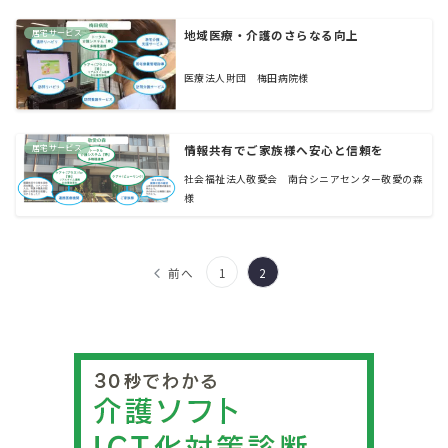
居宅サービス
地域医療・介護のさらなる向上
医療法人財団 梅田病院様
居宅サービス
情報共有でご家族様へ安心と信頼を
社会福祉法人敬愛会 南台シニアセンター敬愛の森
様
投
前へ
1
2
稿
の
ペ
ー
ジ